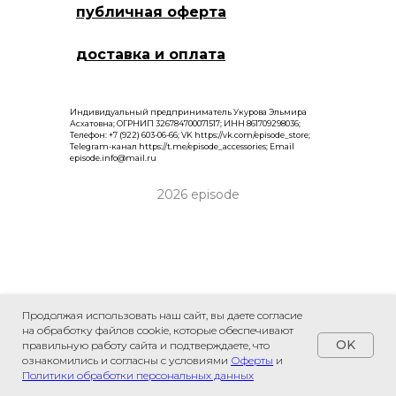
публичная оферта
доставка и оплата
Индивидуальный предприниматель Укурова Эльмира
Асхатовна; ОГРНИП 326784700071517; ИНН 861709298036;
Телефон: +7 (922) 603-06-66; VK https://vk.com/episode_store;
Telegram-канал https://t.me/episode_accessories; Email
episode.info@mail.ru
2026 episode
Продолжая использовать наш сайт, вы даете согласие
на обработку файлов cookie, которые обеспечивают
OK
правильную работу сайта и подтверждаете, что
ознакомились и согласны с условиями
Оферты
и
Политики обработки персональных данных